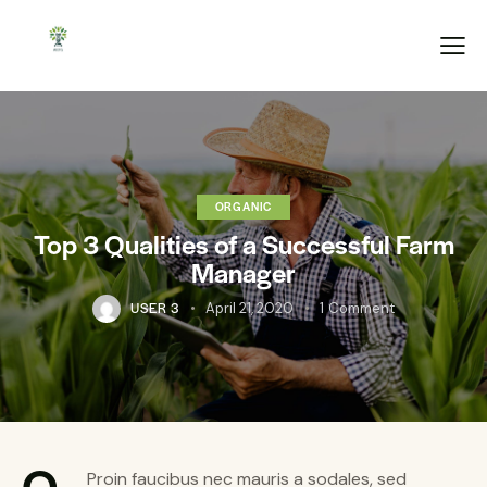
ORGANIC
Top 3 Qualities of a Successful Farm
Manager
USER 3
April 21, 2020
1
Comment
Q
Proin faucibus nec mauris a sodales, sed