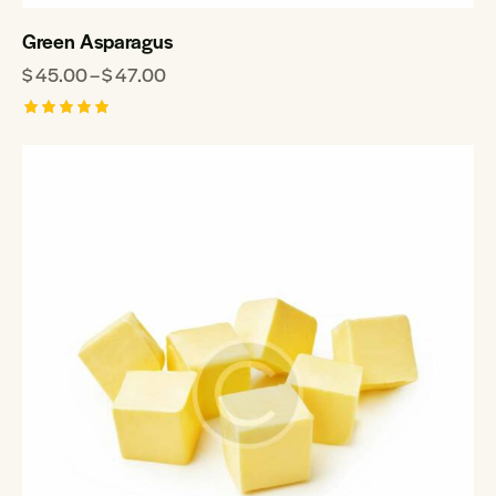
Green Asparagus
$
45.00
–
$
47.00
Rated
5.00
out of 5