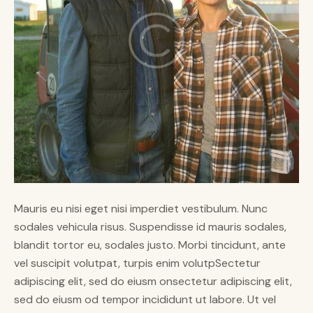
Mauris eu nisi eget nisi imperdiet vestibulum. Nunc
sodales vehicula risus. Suspendisse id mauris sodales,
blandit tortor eu, sodales justo. Morbi tincidunt, ante
vel suscipit volutpat, turpis enim volutpSectetur
adipiscing elit, sed do eiusm onsectetur adipiscing elit,
sed do eiusm od tempor incididunt ut labore. Ut vel